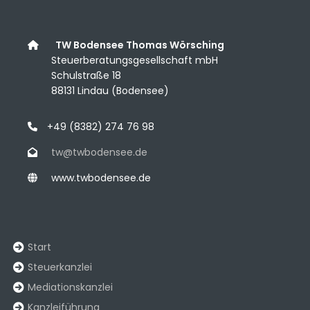
__
TW Bodensee Thomas Wörsching
___
Steuerberatungsgesellschaft mbH
_
___
Schulstraße 18
___
88131 Lindau (Bodensee)
_
+49 (8382) 274 76 98
__
tw@twbodensee.de
__
www.twbodensee.de
Start
Steuerkanzlei
Mediationskanzlei
Kanzleiführung